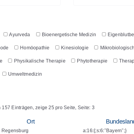
Ayurveda
Bioenergetische Medizin
Eigenblutb
hode
Homöopathie
Kinesiologie
Mikrobiologisc
e
Physikalische Therapie
Phytotherapie
Therap
Umweltmedizin
n 157 Einträgen, zeige 25 pro Seite, Seite: 3
Ort
Bundeslan
Regensburg
a:16:{;s:6:"Bayern";}