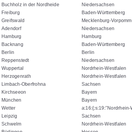
Buchholz in der Nordheide
Niedersachsen
Freiburg
Baden-Württemberg
Greifswald
Mecklenburg-Vorpomm
Adendorf
Niedersachsen
Hamburg
Hamburg
Backnang
Baden-Württemberg
Berlin
Berlin
Reppenstedt
Niedersachsen
Wuppertal
Nordrhein-Westfalen
Herzogenrath
Nordrhein-Westfalen
Limbach-Oberfrohna
Sachsen
Kirchseeon
Bayern
München
Bayern
Wetter
a:16:{;s:19:"Nordrhein-
Leipzig
Sachsen
Schwelm
Nordrhein-Westfalen
Büdingen
Hessen