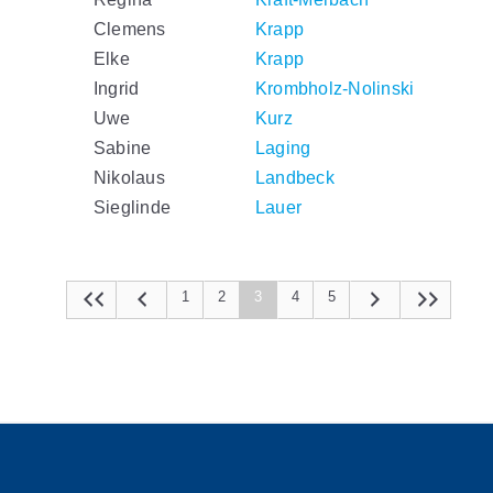
Clemens
Krapp
Elke
Krapp
Ingrid
Krombholz-Nolinski
Uwe
Kurz
Sabine
Laging
Nikolaus
Landbeck
Sieglinde
Lauer
1
2
3
4
5