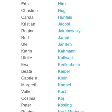
Erla
Hinz
Christine
Hug
Carola
Hunfeld
Kristian
Jacobi
Regine
Jakubowsky
Rolf
Janert
Ute
Janßen
Katrin
Kahmann
Ulrike
Kallweit
Eva
Keiffenheim
Beate
Keiper
Gabriele
Klein
Margreth
Knebel
Volker
Koch
Cosima
Koj
Peter
Kösling
Regina
Kraft-Merbach