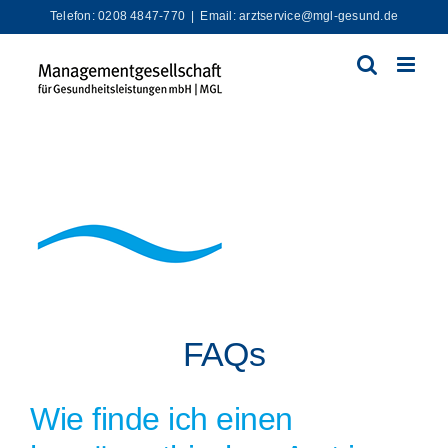
Zum
Telefon: 0208 4847-770
|
Email: arztservice@mgl-gesund.de
Inhalt
springen
FAQs
Wie finde ich einen