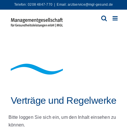
Zum
Telefon: 0208 4847-770
|
Email: arztservice@mgl-gesund.de
Inhalt
springen
Verträge und Regelwerke
Bitte loggen Sie sich ein, um den Inhalt einsehen zu
können.