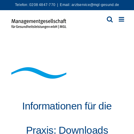
Zum
Telefon: 0208 4847-770
|
Email: arztservice@mgl-gesund.de
Inhalt
springen
Informationen für die
Praxis: Downloads