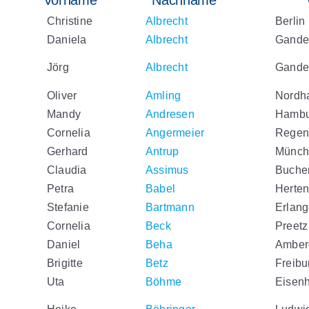
Vorname
Nachname
Christine
Albrecht
Berlin
Daniela
Albrecht
Gande
Jörg
Albrecht
Gande
Oliver
Amling
Nordh
Mandy
Andresen
Hambu
Cornelia
Angermeier
Regen
Gerhard
Antrup
Münch
Claudia
Assimus
Buche
Petra
Babel
Herte
Stefanie
Bartmann
Erlan
Cornelia
Beck
Preetz
Daniel
Beha
Amber
Brigitte
Betz
Freibu
Uta
Böhme
Eisenh