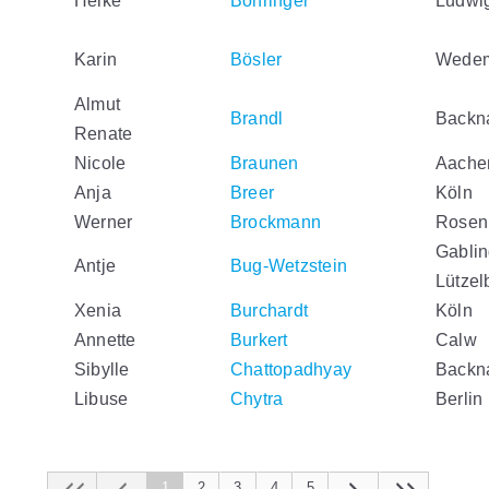
Heike
Böhringer
Ludwig
Karin
Bösler
Wede
Almut
Brandl
Backn
Renate
Nicole
Braunen
Aache
Anja
Breer
Köln
Werner
Brockmann
Rosen
Gabli
Antje
Bug-Wetzstein
Lützel
Xenia
Burchardt
Köln
Annette
Burkert
Calw
Sibylle
Chattopadhyay
Backn
Libuse
Chytra
Berlin
1
2
3
4
5