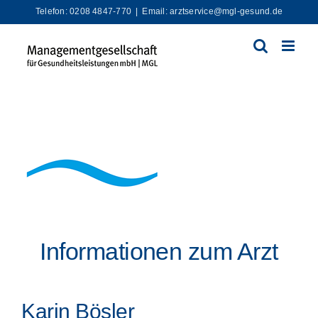
Zum
Telefon: 0208 4847-770
|
Email: arztservice@mgl-gesund.de
Inhalt
springen
Informationen zum Arzt
Karin Bösler