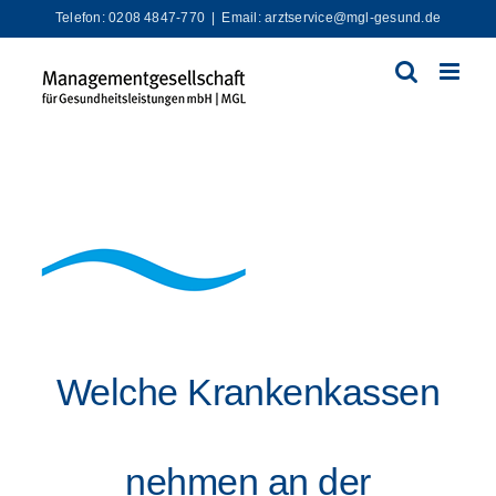
Zum
Telefon: 0208 4847-770
|
Email: arztservice@mgl-gesund.de
Inhalt
springen
Welche Krankenkassen
nehmen an der