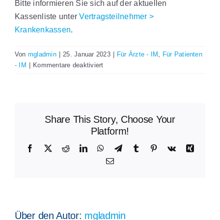
Bitte informieren Sie sich auf der aktuellen
Kassenliste unter
Vertragsteilnehmer >
Krankenkassen
.
Von
mgladmin
|
25. Januar 2023
|
Für Ärzte - IM
,
Für Patienten
für
- IM
|
Kommentare deaktiviert
Welche
Krankenkassen
nehmen
an
Share This Story, Choose Your
der
Versorgung
Platform!
„Integrative
Facebook
X
Reddit
LinkedIn
WhatsApp
Telegram
Tumblr
Pinterest
Vk
Xing
Medizin“
E-
teil?
Mail
Über den Autor:
mgladmin