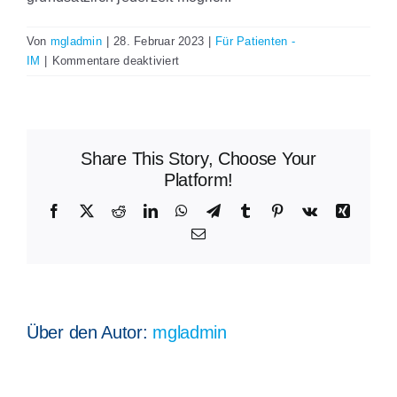
Von
mgladmin
|
28. Februar 2023
|
Für Patienten -
für
IM
|
Kommentare deaktiviert
Wie
kann
ich
an
Share This Story, Choose Your
der
Versorgung
Platform!
„Integrative
Facebook
X
Reddit
LinkedIn
WhatsApp
Telegram
Tumblr
Pinterest
Vk
Xing
Medizin“
E-
teilnehmen?
Mail
Über den Autor:
mgladmin