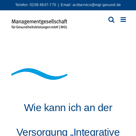
Zum
Telefon: 0208 4847-770
|
Email: arztservice@mgl-gesund.de
Inhalt
springen
Wie kann ich an der
Versorgung „Integrative