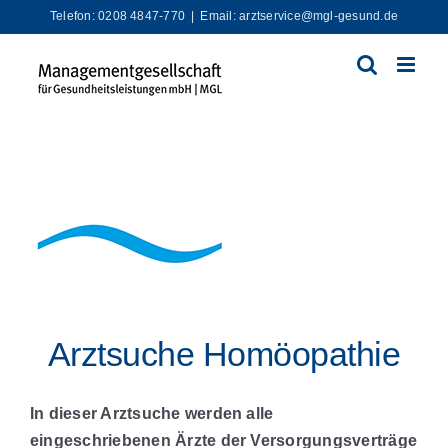
Zum
Telefon: 0208 4847-770
|
Email: arztservice@mgl-gesund.de
Inhalt
springen
Arztsuche Homöopathie
In dieser Arztsuche werden alle
eingeschriebenen Ärzte der Versorgungsverträge