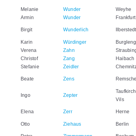
Melanie
Wunder
Weyhe
Armin
Wunder
Frankfurt
Birgit
Wunderlich
Ilbersted
Karin
Würdinger
Burgleng
Verena
Zahn
Straubin
Christof
Zang
Haibach
Stefanie
Zeidler
Chemnit
Beate
Zens
Remsche
Taufkirch
Ingo
Zepter
Vils
Elena
Zerr
Herne
Otto
Ziehaus
Berlin