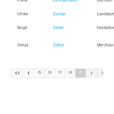
Petra
Zimmermann
Bochum
Ulrike
Zocher
Landstuh
Birgit
Zöller
Heidelbe
Sonja
Zuber
Merzhau
25
26
27
28
29