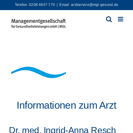
Zum
Telefon: 0208 4847-770
|
Email: arztservice@mgl-gesund.de
Inhalt
springen
Informationen zum Arzt
Dr. med. Ingrid-Anna Resch