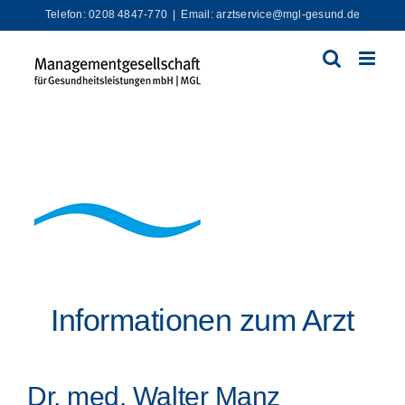
Zum
Telefon: 0208 4847-770
|
Email: arztservice@mgl-gesund.de
Inhalt
springen
Informationen zum Arzt
Dr. med. Walter Manz