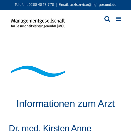
Zum
Telefon: 0208 4847-770
|
Email: arztservice@mgl-gesund.de
Inhalt
springen
Informationen zum Arzt
Dr. med. Kirsten Anne