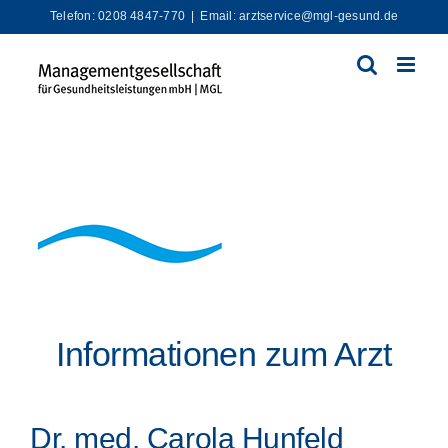
Zum
Telefon: 0208 4847-770
|
Email: arztservice@mgl-gesund.de
Inhalt
springen
Informationen zum Arzt
Dr. med. Carola Hunfeld