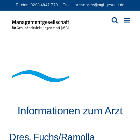
Zum
Telefon: 0208 4847-770
|
Email: arztservice@mgl-gesund.de
Inhalt
springen
Informationen zum Arzt
Dres. Fuchs/Ramolla