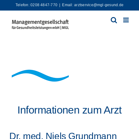
Zum
Telefon: 0208 4847-770
|
Email: arztservice@mgl-gesund.de
Inhalt
springen
Informationen zum Arzt
Dr. med. Niels Grundmann