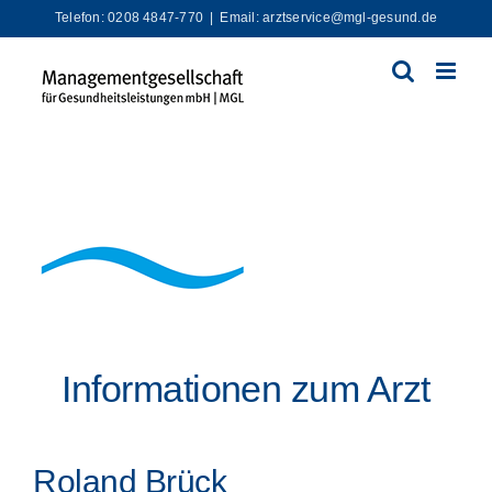
Zum
Telefon: 0208 4847-770
|
Email: arztservice@mgl-gesund.de
Inhalt
springen
Informationen zum Arzt
Roland Brück