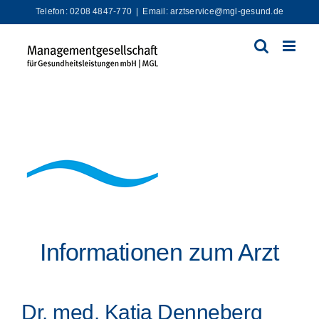
Zum
Telefon: 0208 4847-770
|
Email: arztservice@mgl-gesund.de
Inhalt
springen
Informationen zum Arzt
Dr. med. Katja Denneberg