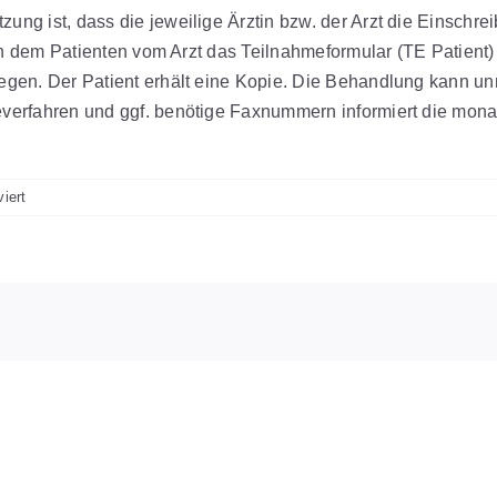
ng ist, dass die jeweilige Ärztin bzw. der Arzt die Einschr
ion dem Patienten vom Arzt das Teilnahmeformular (TE Patient)
egen. Der Patient erhält eine Kopie. Die Behandlung kann un
erfahren und ggf. benötige Faxnummern informiert die monatli
für
iert
Wie
können
meine
PatientInnen
an
der
Versorgung
„Integrative
Medizin“
teilnehmen
(Einschreibeverfahren
für