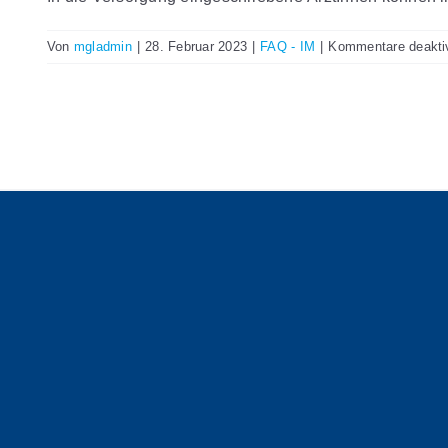
Von
mgladmin
|
28. Februar 2023
|
FAQ - IM
|
Kommentare deaktiv