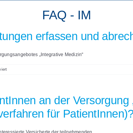
FAQ - IM
stungen erfassen und abre
gungsangebotes „Integrative Medizin“
für
iert
Wie
kann
ich
meine
tInnen an der Versorgung „
Leistungen
erfassen
erfahren für PatientInnen)
und
abrechnen?
nteressierte Versicherte der teilnehmenden